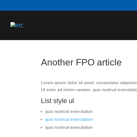
Another FPO article
Lorem ipsum dolor sit amet, consectetur adipisic
Ut enim ad minim veniam, quis nostrud exercitat
List style ul
quis nostrud exercitation
quis nostrud exercitation
quis nostrud exercitation