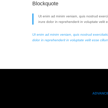
Blockquote
Ut enim ad minim veniam, quis nostrud exerci
irure dolor in reprehenderit in voluptate velit 
Ut enim ad minim veniam, quis nostrud exercitatio
dolor in reprehenderit in voluptate velit esse cill
ADVANCI