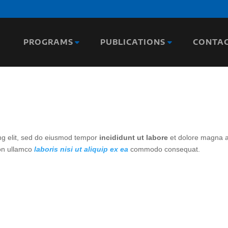
PROGRAMS
PUBLICATIONS
CONTA
ing elit, sed do eiusmod tempor
incididunt ut labore
et dolore magna a
ion ullamco
laboris nisi ut aliquip ex ea
commodo consequat.