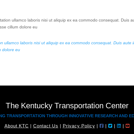
tation ullamco laboris nisi ut aliquip ex ea commodo consequat. Duis a
esse cillum dolore eu
n ullamco laboris nisi ut aliquip ex ea commodo consequat. Duis aute i
um dolore eu
The Kentucky Transportation Center
NG TRANSPORTATION THROUGH INNOVATIVE RESEARCH AND E
About KTC
|
Contact Us
|
Privacy Policy
|
|
|
|